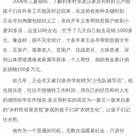
2006年三夏期间，了解到本村张老汉家及邻村好几户因
孩子们在外务工不能及时赶回来，在这抢收抢种关键时刻，
王会岑自掏腰包组织义工，亲自开车义务帮助贫困户收割小
麦30多亩，运送10吨左右，忙乎了几天自己贴去花销 1000多
元。像这样，据不完全统计，十多年来王会岑帮助贫困大学
生、五保户、孤寡老人、贫困户、抗战老兵、大病患者、深
圳山体滑坡遇难者家属等群体，个人帮扶、捐助资金累计捐
款捐物100多万元。
前几年，王会岑又被10多所学校聘为“少先队辅导员”，他
也很乐意，往往不惜牺牲工作时间，用自己的经历和对人生
的感悟给学生作报告;多次用朴实的语言为一拨又一拨来自家
的“乡村民俗展览馆”参观的孩子们讲“农耕文化”，让孩子们记
住乡愁。
他作为一个普通的司机，无数次温暖着社会，只讲付