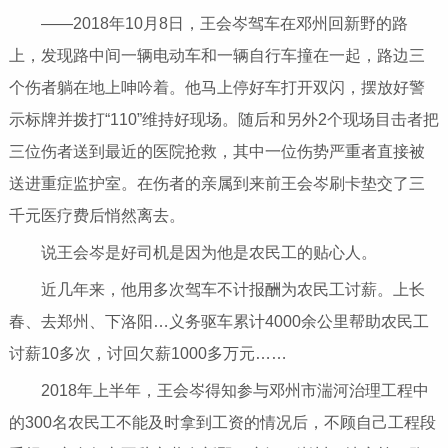
——2018年10月8日，王会岑驾车在邓州回新野的路
上，发现路中间一辆电动车和一辆自行车撞在一起，路边三
个伤者躺在地上呻吟着。他马上停好车打开双闪，摆放好警
示标牌并拨打“110”维持好现场。随后和另外2个现场目击者把
三位伤者送到最近的医院抢救，其中一位伤势严重者直接被
送进重症监护室。在伤者的亲属到来前王会岑刷卡垫交了三
千元医疗费后悄然离去。
说王会岑是好司机是因为他是农民工的贴心人。
近几年来，他用多次驾车不计报酬为农民工讨薪。上长
春、去郑州、下洛阳…义务驱车累计4000余公里帮助农民工
讨薪10多次，讨回欠薪1000多万元……
2018年上半年，王会岑得知参与邓州市湍河治理工程中
的300名农民工不能及时拿到工资的情况后，不顾自己工程段