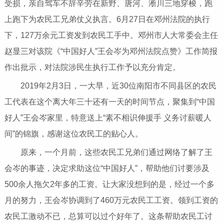
受损，亲自驾车不辞辛劳在新野、唐河、淅川三地穿梭，跑
上跑下为农民工兄弟仗义执言。6月27日在邓州法院的执行
下，127万余元工资发到农民工手中。邓州市人大常委会主任
赵显三对该院《“中国好人”王会岑为邓州法院点赞》工作简报
作出批示，对法院涉民生执行工作予以充分肯定。
2019年2月3日，一大早，近30位南阳市不同县区的农民
工代表在这个离大年三十还有一天的时间节点，聚集到“中国
好人”王会岑家里，特意送上“素不相识伸援手 义务讨薪暖人
间”的锦旗，感谢这位农民工的贴心人。
原来，一个月前，这些农民工兄弟们通过网络了解了王
会岑的事迹，决定求助这位“中国好人”，帮助他们讨要涉及
500余人拖欠2年多的工资。让大家没想到的是，经过一个多
月的努力，王会岑协调到了460万元农民工工资。领到工资的
农民工激动不已，总算可以过个好年了。这条帮助农民工讨