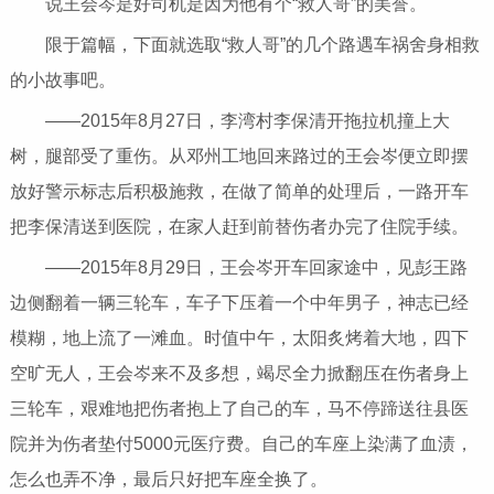
说王会岑是好司机是因为他有个“救人哥”的美誉。
限于篇幅，下面就选取“救人哥”的几个路遇车祸舍身相救
的小故事吧。
——2015年8月27日，李湾村李保清开拖拉机撞上大
树，腿部受了重伤。从邓州工地回来路过的王会岑便立即摆
放好警示标志后积极施救，在做了简单的处理后，一路开车
把李保清送到医院，在家人赶到前替伤者办完了住院手续。
——2015年8月29日，王会岑开车回家途中，见彭王路
边侧翻着一辆三轮车，车子下压着一个中年男子，神志已经
模糊，地上流了一滩血。时值中午，太阳炙烤着大地，四下
空旷无人，王会岑来不及多想，竭尽全力掀翻压在伤者身上
三轮车，艰难地把伤者抱上了自己的车，马不停蹄送往县医
院并为伤者垫付5000元医疗费。自己的车座上染满了血渍，
怎么也弄不净，最后只好把车座全换了。