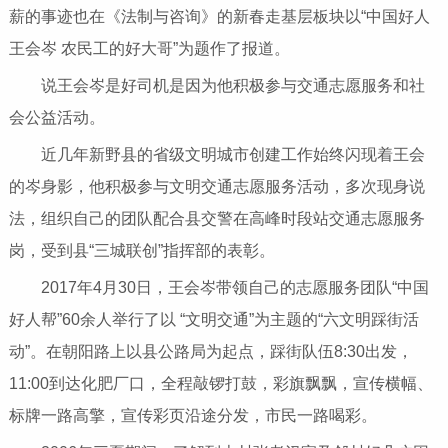
薪的事迹也在《法制与咨询》的新春走基层板块以“中国好人
王会岑 农民工的好大哥”为题作了报道。
说王会岑是好司机是因为他积极参与交通志愿服务和社
会公益活动。
近几年新野县的省级文明城市创建工作始终闪现着王会
的岑身影，他积极参与文明交通志愿服务活动，多次现身说
法，组织自己的团队配合县交警在高峰时段站交通志愿服务
岗，受到县“三城联创”指挥部的表彰。
2017年4月30日，王会岑带领自己的志愿服务团队“中国
好人帮”60余人举行了以 “文明交通”为主题的“六文明踩街活
动”。在朝阳路上以县公路局为起点，踩街队伍8:30出发，
11:00到达化肥厂口，全程敲锣打鼓，彩旗飘飘，宣传横幅、
标牌一路高擎，宣传彩页沿途分发，市民一路喝彩。