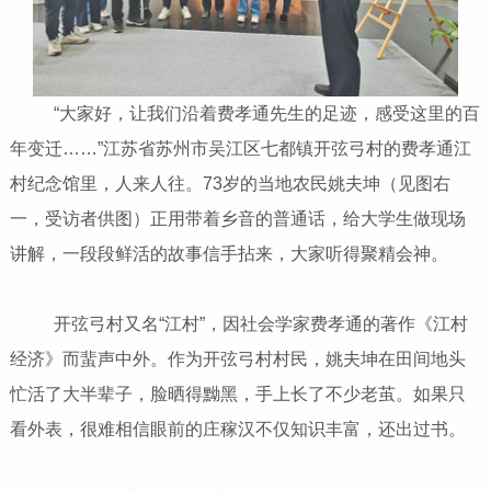
“大家好，让我们沿着费孝通先生的足迹，感受这里的百
年变迁……”江苏省苏州市吴江区七都镇开弦弓村的费孝通江
村纪念馆里，人来人往。73岁的当地农民姚夫坤（见图右
一，受访者供图）正用带着乡音的普通话，给大学生做现场
讲解，一段段鲜活的故事信手拈来，大家听得聚精会神。
开弦弓村又名“江村”，因社会学家费孝通的著作《江村
经济》而蜚声中外。作为开弦弓村村民，姚夫坤在田间地头
忙活了大半辈子，脸晒得黝黑，手上长了不少老茧。如果只
看外表，很难相信眼前的庄稼汉不仅知识丰富，还出过书。