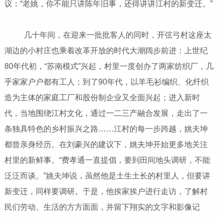
议：“老姚，你不能只讲陈年旧事，还得讲讲江村的新变迁。”
几十年间，在迎来一批批客人的同时，开弦弓村这座太
湖边的小村庄也乘着改革开放的时代大潮阔步前进：上世纪
80年代初，“苏南模式”兴起，村里一度创办了两家纺织厂，几
乎家家户户都有工人；到了90年代，以羊毛衫编织、化纤织
造为主体的家庭工厂和股份制企业又全面兴起；进入新时
代，当地围绕江村文化，通过一二三产融合发展，走出了一
条独具特色的乡村振兴之路……江村的每一步跨越，姚夫坤
都曾亲身经历。在刘豪兴的建议下，姚夫坤开始更多地关注
村里的新鲜事。“费孝通一直提倡，要到田间地头调研，不能
泛泛而谈。”姚夫坤说，虽然他是土生土长的村里人，但要讲
新变迁，同样要调研。于是，他挨家挨户进行走访，了解村
民们劳动、生活的方方面面，并留下翔实的文字和影像记