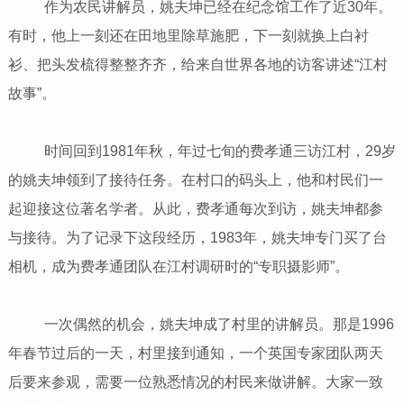
作为农民讲解员，姚夫坤已经在纪念馆工作了近30年。
有时，他上一刻还在田地里除草施肥，下一刻就换上白衬
衫、把头发梳得整整齐齐，给来自世界各地的访客讲述“江村
故事”。
时间回到1981年秋，年过七旬的费孝通三访江村，29岁
的姚夫坤领到了接待任务。在村口的码头上，他和村民们一
起迎接这位著名学者。从此，费孝通每次到访，姚夫坤都参
与接待。为了记录下这段经历，1983年，姚夫坤专门买了台
相机，成为费孝通团队在江村调研时的“专职摄影师”。
一次偶然的机会，姚夫坤成了村里的讲解员。那是1996
年春节过后的一天，村里接到通知，一个英国专家团队两天
后要来参观，需要一位熟悉情况的村民来做讲解。大家一致